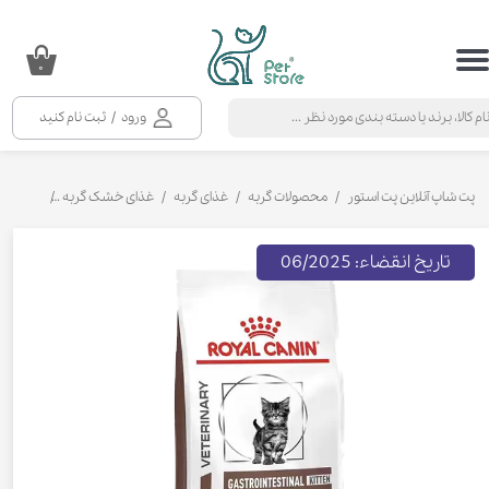
حساب کاربری من
۰
تغییر گذر واژه
ورود
/
ثبت نام کنید
سفارشات
خروج از حساب کاربری
پت شاپ آنلاین پت استور
محصولات گربه
غذای گربه
غذای خشک گربه
غذای خشک 
تاریخ انقضاء: 06/2025