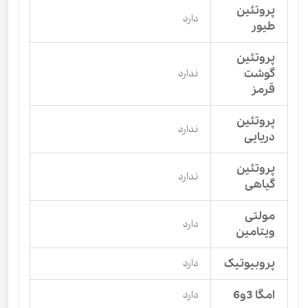
پروتئین
دارد
طیور
پروتئین
گوشت
ندارد
قرمز
پروتئین
ندارد
دریایی
پروتئین
ندارد
گیاهی
مولتی
دارد
ویتامین
پروبیوتیک
دارد
امگا 3و6
دارد