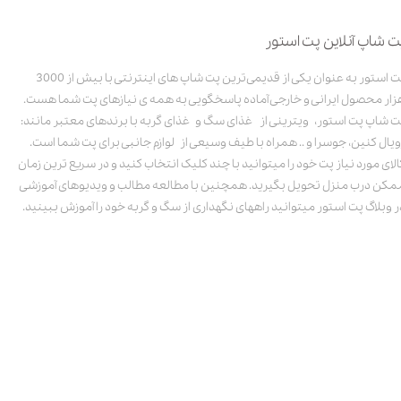
ت شاپ آنلاین پت استور
پت استور به عنوان یکی از قدیمی‌ترین پت شاپ های اینترنتی با بیش از 3000
زار محصول ایرانی و خارجی آماده پاسخگویی به همه ی نیازهای پت شما هست.
ت شاپ پت استور، ویترینی از غذای سگ و غذای گربه با برندهای معتبر مانند:
ویال کنین، جوسرا و .. همراه با طیف وسیعی از لوازم جانبی برای پت شما است.
الای مورد نیاز پت خود را میتوانید با چند کلیک انتخاب کنید و در سریع ترین زمان
مکن درب منزل تحویل بگیرید. همچنین با مطالعه مطالب و ویدیوهای آموزشی
ر وبلاگ پت استور میتوانید راههای نگهداری از سگ و گربه خود را آموزش ببینید.