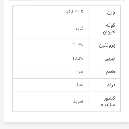
وزن
1.5 کیلوگرم
گونه
گربه
حیوان
پروتئین
31.2%
چربی
10.2%
طعم
مرغ
برند
هیلز
کشور
آمریکا
سازنده