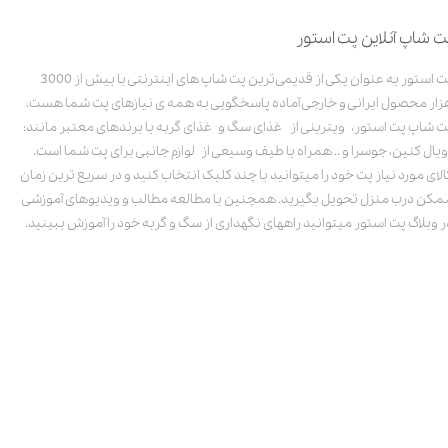
ت شاپ آنلاین پت استور
پت استور به عنوان یکی از قدیمی‌ترین پت شاپ های اینترنتی با بیش از 3000
زار محصول ایرانی و خارجی آماده پاسخگویی به همه ی نیازهای پت شما هست.
ت شاپ پت استور، ویترینی از غذای سگ و غذای گربه با برندهای معتبر مانند:
ویال کنین، جوسرا و .. همراه با طیف وسیعی از لوازم جانبی برای پت شما است.
الای مورد نیاز پت خود را میتوانید با چند کلیک انتخاب کنید و در سریع ترین زمان
مکن درب منزل تحویل بگیرید. همچنین با مطالعه مطالب و ویدیوهای آموزشی
ر وبلاگ پت استور میتوانید راههای نگهداری از سگ و گربه خود را آموزش ببینید.