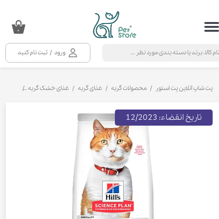
حساب کاربری من
۰
تغییر گذر واژه
ورود
/
ثبت نام کنید
سفارشات
خروج از حساب کاربری
پت شاپ آنلاین پت استور
محصولات گربه
غذای گربه
غذای خشک گربه
غذا خشک گ
تاریخ انقضاء: 12/2023