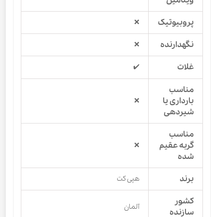
ویتامین
پروبیوتیک
❌
نگهدارنده
❌
غلات
✔️
مناسب
بارداری یا
❌
شیردهی
مناسب
گربه عقیم
❌
شده
برند
هپی کت
کشور
آلمان
سازنده