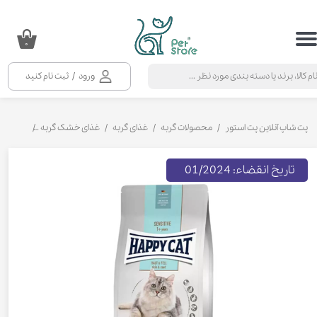
حساب کاربری من
۰
تغییر گذر واژه
ورود
/
ثبت نام کنید
سفارشات
خروج از حساب کاربری
پت شاپ آنلاین پت استور
محصولات گربه
غذای گربه
غذای خشک گربه
غذای خشک
تاریخ انقضاء: 01/2024