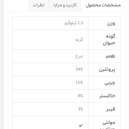
مشخصات محصول
کاربرد و مزایا
نظرات
وزن
1.3 کیلوگرم
گونه
گربه
حیوان
طعم
مرغ
پروتئین
34%
چربی
15%
خاکستر
8%
فیبر
3%
مولتی
✔️