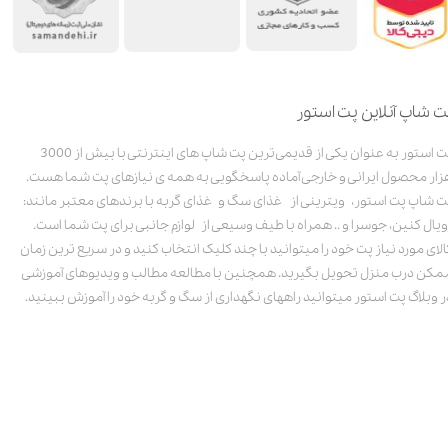
ت شاپ آنلاین پت استور
پت استور به عنوان یکی از قدیمی‌ترین پت شاپ های اینترنتی با بیش از 3000
زار محصول ایرانی و خارجی آماده پاسخگویی به همه ی نیازهای پت شما هست.
ت شاپ پت استور، ویترینی از غذای سگ و غذای گربه با برندهای معتبر مانند:
ویال کنین، جوسرا و .. همراه با طیف وسیعی از لوازم جانبی برای پت شما است.
الای مورد نیاز پت خود را میتوانید با چند کلیک انتخاب کنید و در سریع ترین زمان
مکن درب منزل تحویل بگیرید. همچنین با مطالعه مطالب و ویدیوهای آموزشی
ر وبلاگ پت استور میتوانید راههای نگهداری از سگ و گربه خود را آموزش ببینید.