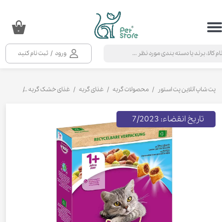
حساب کاربری من
۰
تغییر گذر واژه
ورود
/
ثبت نام کنید
سفارشات
خروج از حساب کاربری
پت شاپ آنلاین پت استور
محصولات گربه
غذای گربه
غذای خشک گربه
غذای خشک
تاریخ انقضاء: 7/2023