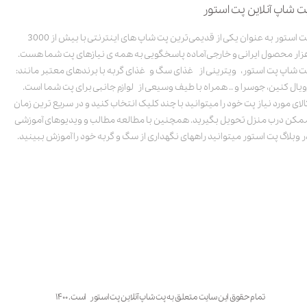
ت شاپ آنلاین پت استور
پت استور به عنوان یکی از قدیمی‌ترین پت شاپ های اینترنتی با بیش از 3000
زار محصول ایرانی و خارجی آماده پاسخگویی به همه ی نیازهای پت شما هست.
ت شاپ پت استور، ویترینی از غذای سگ و غذای گربه با برندهای معتبر مانند:
ویال کنین، جوسرا و .. همراه با طیف وسیعی از لوازم جانبی برای پت شما است.
الای مورد نیاز پت خود را میتوانید با چند کلیک انتخاب کنید و در سریع ترین زمان
مکن درب منزل تحویل بگیرید. همچنین با مطالعه مطالب و ویدیوهای آموزشی
ر وبلاگ پت استور میتوانید راههای نگهداری از سگ و گربه خود را آموزش ببینید.
تمام حقوق این سایت متعلق به پت شاپ آنلاین پت استور است. ۱۴۰۰