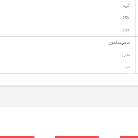
گربه
25%
15%
ماهی سالمون
ونپی
چین