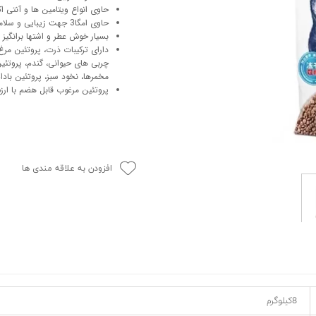
حاوی انواع ویتامین ها و آنتی 
حوله سگ
غذا گربه
حاوی امگا3 جهت زیبایی و سلامت پوست و مو
ربه
بسیار خوش عطر و اشتها برانگیز
دارای ترکیبات ذرت، پروتئین م
ر بچه گربه
چربی های حیوانی، گندم، پروتئین
وله گربه
مخمرها، نخود سبز، پروتئین بادام
پروتئین مرغوب قابل هضم با ارزش
افزودن به علاقه مندی ها
8کیلوگرم