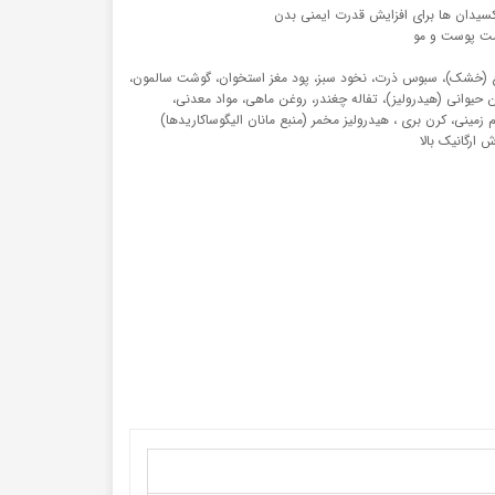
اکسیدان ها برای افزایش قدرت ایمنی بدن
رغ (خشک)، سبوس ذرت، نخود سبز، پود مغز استخوان، گوشت سالمون،
 حیوانی (هیدرولیز)، تفاله چغندر، روغن ماهی، مواد معدنی،
 زمینی، کرن بری ، هیدرولیز مخمر (منبع مانان الیگوساکاریدها)
 ارگانیک بالا