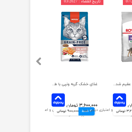
تاریخ انقضاء : 03/2027
غذای خشک سگ عقیم شده نژاد کوچک رویال کنین وزن 3 کیلوگرم
غذای خشک گربه ونپی با طعم سالمون وزن 1.5 کیلوگرم
۳,۶۰۰,۰۰۰ تومان
ومانی
4 قسط
900,000 تومانی