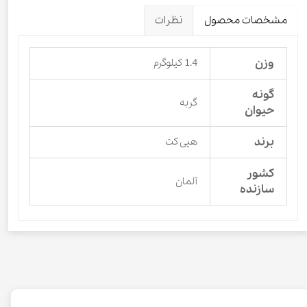
مشخصات محصول
نظرات
وزن
1.4 کیلوگرم
گونه
گربه
حیوان
برند
هپی کت
کشور
آلمان
سازنده