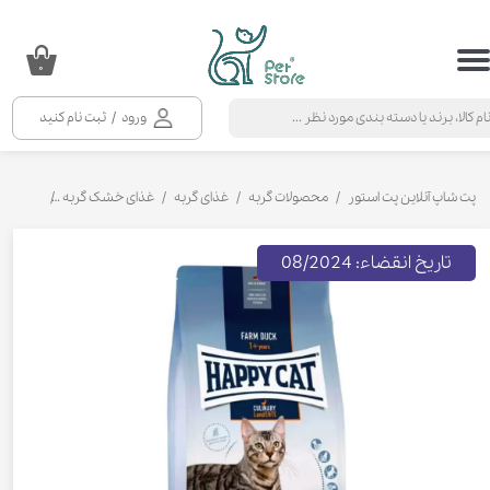
حساب کاربری من
۰
تغییر گذر واژه
ورود
/
ثبت نام کنید
سفارشات
خروج از حساب کاربری
پت شاپ آنلاین پت استور
محصولات گربه
غذای گربه
غذای خشک گربه
غذای خشک 
تاریخ انقضاء: 08/2024