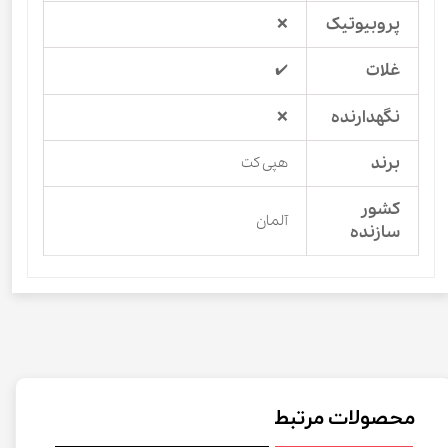
پروبیوتیک
❌
غلات
✔️
نگهدارنده
❌
برند
هپی کت
کشور
آلمان
سازنده
محصولات مرتبط