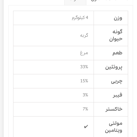
وزن
4 کیلوگرم
گونه
گربه
حیوان
طعم
مرغ
پروتئین
33%
چربی
15%
فیبر
3%
خاکستر
7%
مولتی
✔️
ویتامین