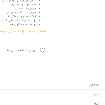
براق شدن پوشش خارجی بدن
دارای انواع ویتامین‌ها
حوله سگ
غذا گربه
حاوی مواد معدنی
ربه
حاوی اسید آمینه تورین
کمک به بهبود عملکرد قلب
ر بچه گربه
بهتر شدن شرایط بینایی گربه
وله گربه
بهبود دهنده فلور روده
راهنمای مصرف: روزانه 3 سانتی متر مخلوط با غذا یا جداگانه قابل استفاده است
افزودن به علاقه مندی ها
100 گرم
گربه
بیفار