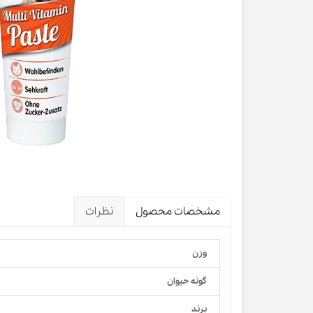
لباس و 
ظرف آب و 
اسکرچر گ
شیشه شی
لباس و ح
مشخصات محصول
نظرات
وزن
گونه حیوان
برند