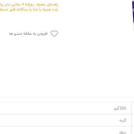
حوله سگ
غذا گربه
بلند همراه با غذا یا جداگانه قابل استف
ربه
ر بچه گربه
وله گربه
افزودن به علاقه مندی ها
250 گرم
گربه
بیفار