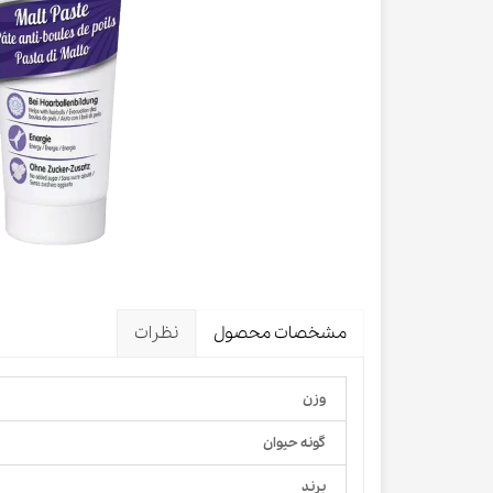
لباس و 
ظرف آب و 
اسکرچر گ
شیشه شی
لباس و ح
مشخصات محصول
نظرات
وزن
گونه حیوان
برند