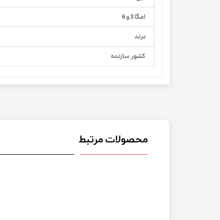
امگا 3 و 6
برند
کشور سازنده
محصولات مرتبط