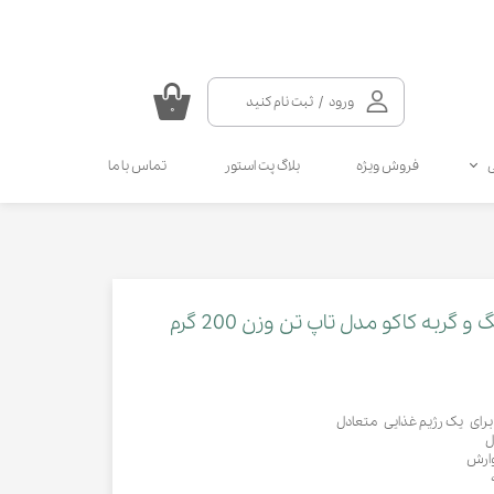
ورود
/
ثبت نام کنید
۰
حساب کاربری من
فروش ویژه
بلاگ پت استور
تماس با ما
تغییر گذر واژه
سفارشات
سلامتی گربه
سلامتی سگ
مکمل و ویتامین سگ
مالت و مولتی ویتامین گربه
خروج از حساب کاربری
انواع قطره سگ
انواع اسپری گربه
انواع قطره گربه
انواع اسپری سگ
گربه کاکو مدل تاپ تن وزن 200 گرم
کرم دست و پای سگ
رای یک رژیم غذایی متعادل
ل
وارش