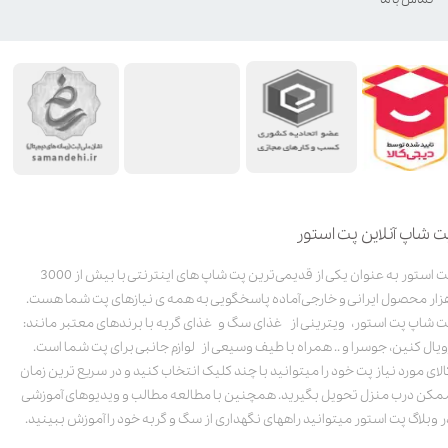
ت شاپ آنلاین پت استور
پت استور به عنوان یکی از قدیمی‌ترین پت شاپ های اینترنتی با بیش از 3000
زار محصول ایرانی و خارجی آماده پاسخگویی به همه ی نیازهای پت شما هست.
ت شاپ پت استور، ویترینی از غذای سگ و غذای گربه با برندهای معتبر مانند:
ویال کنین، جوسرا و .. همراه با طیف وسیعی از لوازم جانبی برای پت شما است.
الای مورد نیاز پت خود را میتوانید با چند کلیک انتخاب کنید و در سریع ترین زمان
مکن درب منزل تحویل بگیرید. همچنین با مطالعه مطالب و ویدیوهای آموزشی
ر وبلاگ پت استور میتوانید راههای نگهداری از سگ و گربه خود را آموزش ببینید.