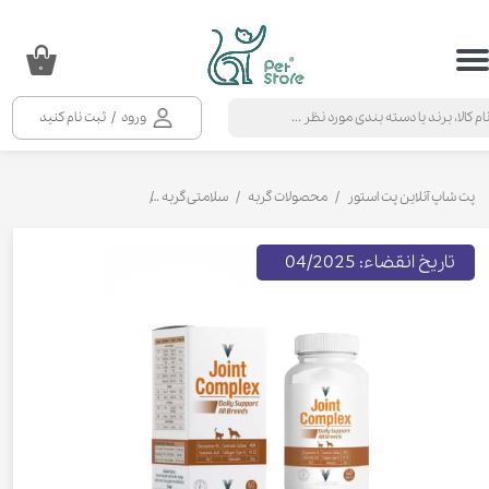
حساب کاربری من
۰
تغییر گذر واژه
ورود
/
ثبت نام کنید
سفارشات
خروج از حساب کاربری
پت شاپ آنلاین پت استور
محصولات گربه
سلامتی گربه
مکمل و ویتامین گربه
ق
تاریخ انقضاء: 04/2025