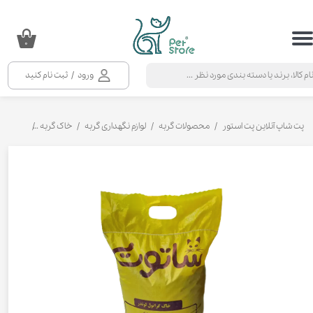
حساب کاربری من
۰
تغییر گذر واژه
ورود
/
ثبت نام کنید
سفارشات
خروج از حساب کاربری
پت شاپ آنلاین پت استور
محصولات گربه
لوازم نگهداری گربه
خاک گربه
خاک گربه گ