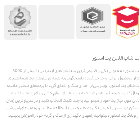
ت شاپ آنلاین پت استور
پت استور به عنوان یکی از قدیمی‌ترین پت شاپ های اینترنتی با بیش از 3000
زار محصول ایرانی و خارجی آماده پاسخگویی به همه ی نیازهای پت شما هست.
ت شاپ پت استور، ویترینی از غذای سگ و غذای گربه با برندهای معتبر مانند:
ویال کنین، جوسرا و .. همراه با طیف وسیعی از لوازم جانبی برای پت شما است.
الای مورد نیاز پت خود را میتوانید با چند کلیک انتخاب کنید و در سریع ترین زمان
مکن درب منزل تحویل بگیرید. همچنین با مطالعه مطالب و ویدیوهای آموزشی
ر وبلاگ پت استور میتوانید راههای نگهداری از سگ و گربه خود را آموزش ببینید.