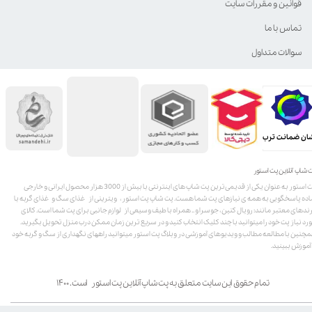
قوانین و مقررات سایت
تماس با ما
سوالات متداول
ان ضمانت ترب
 شاپ آنلاین پت استور
پت استور به عنوان یکی از قدیمی‌ترین پت شاپ های اینترنتی با بیش از 3000 هزار محصول ایرانی و خارجی
اده پاسخگویی به همه ی نیازهای پت شما هست. پت شاپ پت استور، ویترینی از غذای سگ و غذای گربه با
ندهای معتبر مانند: رویال کنین، جوسرا و .. همراه با طیف وسیعی از لوازم جانبی برای پت شما است. کالای
رد نیاز پت خود را میتوانید با چند کلیک انتخاب کنید و در سریع ترین زمان ممکن درب منزل تحویل بگیرید.
چنین با مطالعه مطالب و ویدیوهای آموزشی در وبلاگ پت استور میتوانید راههای نگهداری از سگ و گربه خود
 آموزش ببینید.
تمام حقوق این سایت متعلق به پت شاپ آنلاین پت استور است. ۱۴۰۰