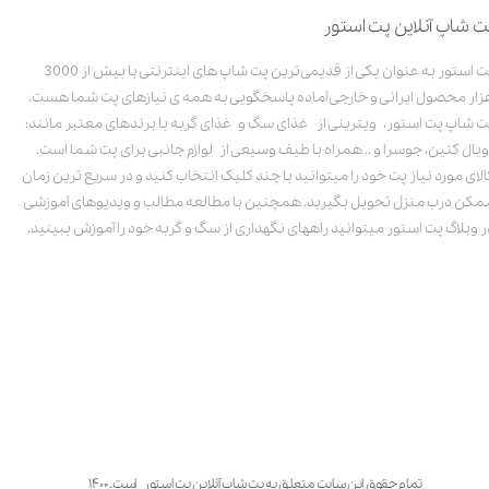
ت شاپ آنلاین پت استور
پت استور به عنوان یکی از قدیمی‌ترین پت شاپ های اینترنتی با بیش از 3000
زار محصول ایرانی و خارجی آماده پاسخگویی به همه ی نیازهای پت شما هست.
ت شاپ پت استور، ویترینی از غذای سگ و غذای گربه با برندهای معتبر مانند:
ویال کنین، جوسرا و .. همراه با طیف وسیعی از لوازم جانبی برای پت شما است.
الای مورد نیاز پت خود را میتوانید با چند کلیک انتخاب کنید و در سریع ترین زمان
مکن درب منزل تحویل بگیرید. همچنین با مطالعه مطالب و ویدیوهای آموزشی
ر وبلاگ پت استور میتوانید راههای نگهداری از سگ و گربه خود را آموزش ببینید.
تمام حقوق این سایت متعلق به پت شاپ آنلاین پت استور است. ۱۴۰۰