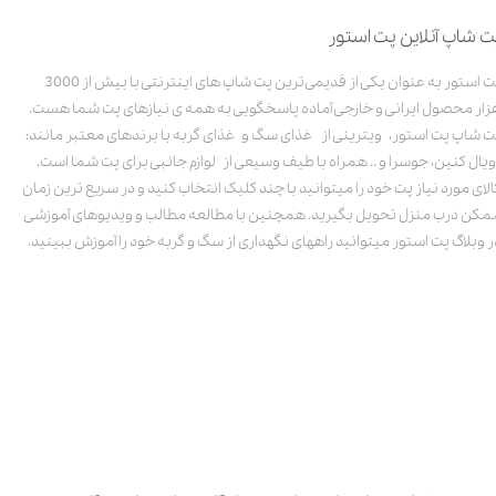
ت شاپ آنلاین پت استور
پت استور به عنوان یکی از قدیمی‌ترین پت شاپ های اینترنتی با بیش از 3000
زار محصول ایرانی و خارجی آماده پاسخگویی به همه ی نیازهای پت شما هست.
ت شاپ پت استور، ویترینی از غذای سگ و غذای گربه با برندهای معتبر مانند:
ویال کنین، جوسرا و .. همراه با طیف وسیعی از لوازم جانبی برای پت شما است.
الای مورد نیاز پت خود را میتوانید با چند کلیک انتخاب کنید و در سریع ترین زمان
مکن درب منزل تحویل بگیرید. همچنین با مطالعه مطالب و ویدیوهای آموزشی
ر وبلاگ پت استور میتوانید راههای نگهداری از سگ و گربه خود را آموزش ببینید.