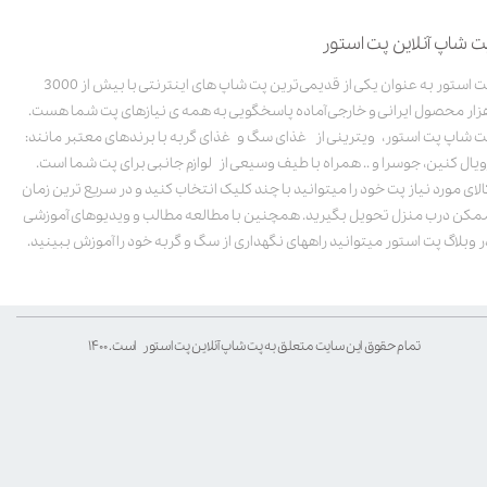
ت شاپ آنلاین پت استور
پت استور به عنوان یکی از قدیمی‌ترین پت شاپ های اینترنتی با بیش از 3000
زار محصول ایرانی و خارجی آماده پاسخگویی به همه ی نیازهای پت شما هست.
ت شاپ پت استور، ویترینی از غذای سگ و غذای گربه با برندهای معتبر مانند:
ویال کنین، جوسرا و .. همراه با طیف وسیعی از لوازم جانبی برای پت شما است.
الای مورد نیاز پت خود را میتوانید با چند کلیک انتخاب کنید و در سریع ترین زمان
مکن درب منزل تحویل بگیرید. همچنین با مطالعه مطالب و ویدیوهای آموزشی
ر وبلاگ پت استور میتوانید راههای نگهداری از سگ و گربه خود را آموزش ببینید.
تمام حقوق این سایت متعلق به پت شاپ آنلاین پت استور است. ۱۴۰۰