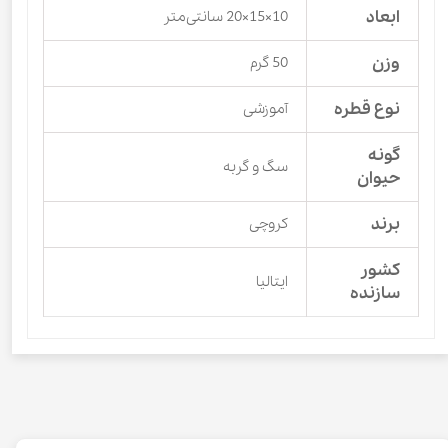
ابعاد
10×15×20 سانتی‌متر
وزن
50 گرم
نوع قطره
آموزشی
گونه
سگ و گربه
حیوان
برند
کروچی
کشور
ایتالیا
سازنده