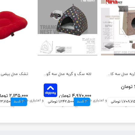
لانه سگ و گربه مدل سه کاره باس نیناپت
لانه سگ و گربه مدل سه گوش وی آی پی نیناپت
۴,۹۷۰,۰۰۰ تومان
۲,۱۳۵,۰۰۰ تومان
1,708, تومانی
4 قسط
1,242,500 تومانی
4 قسط
533,750 تو