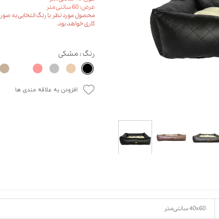
عرض: 60 سانتی متر
حوله سگ
غذا گربه
کاری خواهد بود.
ربه
ر بچه گربه
وله گربه
رنگ
: مشکی
افزودن به علاقه مندی ها
40x60 سانتی‌متر