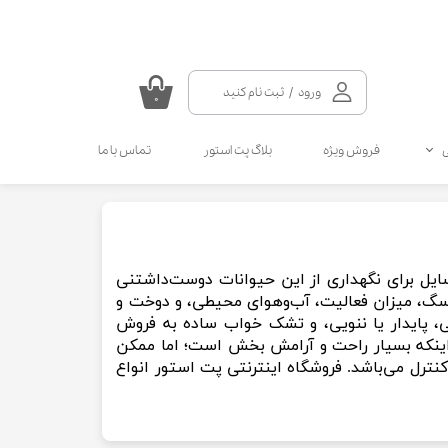
ورود
/
ثبت نام کنید
۰
حساب کاربری من
فروش ویژه
بلاگ پت استور
تماس با ما
تغییر گذر واژه
سفارشات
سلامتی گربه
سلامتی سگ
مکمل و ویتامین سگ
مالت و مولتی ویتامین گربه
خروج از حساب کاربری
انواع قطره سگ
انواع اسپری گربه
ل برای نگهداری از این حیوانات دوست‌داشتنی
انواع قطره گربه
انواع اسپری سگ
، میزان فعالیت، آب‌وهوای محیطی، و دوخت و
کرم دست و پای سگ
، پایدار یا ننویی، و تشک خواب ساده به فروش
ینکه بسیار راحت و آرامش بخش است؛ اما ممکن
کنترل می‌باشد. فروشگاه اینترنتی پت استور انواع