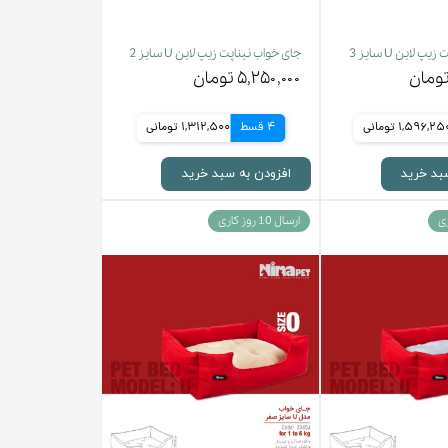
 لاین U سایز 3
جای خواب نیناپت زیپ لاین U سایز 2
۵,۲۵۰,۰۰۰ تومان
1,596,2 تومانی
4 قسط
1,312,500 تومانی
بد خرید
افزودن به سبد خرید
ارسال 10 روز کاری