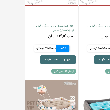
وص سگ و گربه یو
جای خواب مخصوص سگ و گربه یو
نیناپت سایز صفر
۳,۱۴۰,۰۰۰ تومان
1,085,00 تومانی
4 قسط
785,000 تومانی
بد خرید
افزودن به سبد خرید
ارسال 10 روز کاری