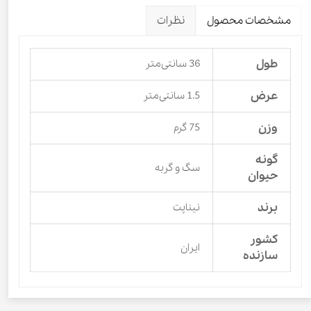
مشخصات محصول
نظرات
طول
36 سانتی‌متر
عرض
1.5 سانتی‌متر
وزن
75 گرم
گونه
سگ و گربه
حیوان
برند
نیناپت
کشور
ایران
سازنده