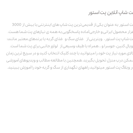
ت شاپ آنلاین پت استور
پت استور به عنوان یکی از قدیمی‌ترین پت شاپ های اینترنتی با بیش از 3000
زار محصول ایرانی و خارجی آماده پاسخگویی به همه ی نیازهای پت شما هست.
ت شاپ پت استور، ویترینی از غذای سگ و غذای گربه با برندهای معتبر مانند:
ویال کنین، جوسرا و .. همراه با طیف وسیعی از لوازم جانبی برای پت شما است.
الای مورد نیاز پت خود را میتوانید با چند کلیک انتخاب کنید و در سریع ترین زمان
مکن درب منزل تحویل بگیرید. همچنین با مطالعه مطالب و ویدیوهای آموزشی
ر وبلاگ پت استور میتوانید راههای نگهداری از سگ و گربه خود را آموزش ببینید.