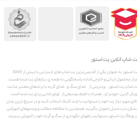
ت شاپ آنلاین پت استور
پت استور به عنوان یکی از قدیمی‌ترین پت شاپ های اینترنتی با بیش از 3000
زار محصول ایرانی و خارجی آماده پاسخگویی به همه ی نیازهای پت شما هست.
ت شاپ پت استور، ویترینی از غذای سگ و غذای گربه با برندهای معتبر مانند:
ویال کنین، جوسرا و .. همراه با طیف وسیعی از لوازم جانبی برای پت شما است.
الای مورد نیاز پت خود را میتوانید با چند کلیک انتخاب کنید و در سریع ترین زمان
مکن درب منزل تحویل بگیرید. همچنین با مطالعه مطالب و ویدیوهای آموزشی
ر وبلاگ پت استور میتوانید راههای نگهداری از سگ و گربه خود را آموزش ببینید.