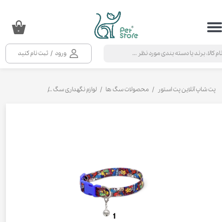
حساب کاربری من
۰
تغییر گذر واژه
ورود
/
ثبت نام کنید
سفارشات
خروج از حساب کاربری
پت شاپ آنلاین پت استور
محصولات سگ ها
لوازم نگهداری سگ
قلاده‌ و لید سگ