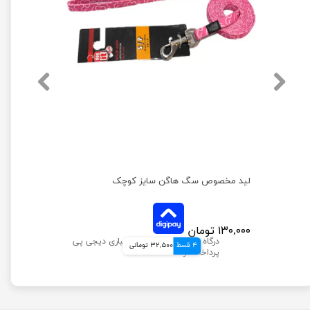
قلاده گردنی سگ مدل پترن بدون لید نیناپت سایز ۱
لید مخصوص سگ هاگن سایز کوچک
۱۳۰,۰۰۰ تومان
4 قسط
32,500 تومانی