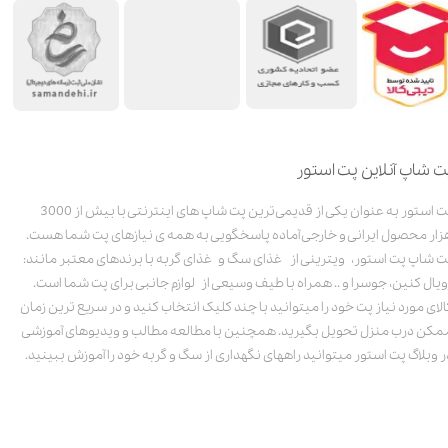
ت شاپ آنلاین پت استور
پت استور به عنوان یکی از قدیمی‌ترین پت شاپ های اینترنتی با بیش از 3000
زار محصول ایرانی و خارجی آماده پاسخگویی به همه ی نیازهای پت شما هست.
ت شاپ پت استور، ویترینی از غذای سگ و غذای گربه با برندهای معتبر مانند:
ویال کنین، جوسرا و .. همراه با طیف وسیعی از لوازم جانبی برای پت شما است.
الای مورد نیاز پت خود را میتوانید با چند کلیک انتخاب کنید و در سریع ترین زمان
مکن درب منزل تحویل بگیرید. همچنین با مطالعه مطالب و ویدیوهای آموزشی
ر وبلاگ پت استور میتوانید راههای نگهداری از سگ و گربه خود را آموزش ببینید.