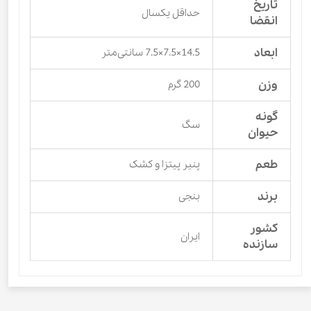
تاریخ
حداقل یکسال
انقضا
ابعاد
14.5×7.5×7.5 سانتی‌متر
وزن
200 گرم
گونه
سگ
حیوان
طعم
پنیر پیتزا و کشک
برند
بنجی
کشور
ایران
سازنده