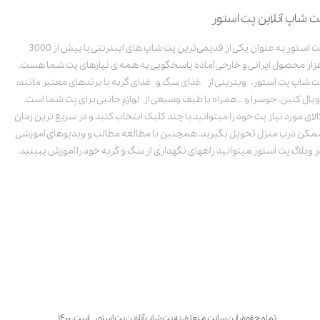
ت شاپ آنلاین پت استور
پت استور به عنوان یکی از قدیمی‌ترین پت شاپ های اینترنتی با بیش از 3000
زار محصول ایرانی و خارجی آماده پاسخگویی به همه ی نیازهای پت شما هست.
ت شاپ پت استور، ویترینی از غذای سگ و غذای گربه با برندهای معتبر مانند:
ویال کنین، جوسرا و .. همراه با طیف وسیعی از لوازم جانبی برای پت شما است.
الای مورد نیاز پت خود را میتوانید با چند کلیک انتخاب کنید و در سریع ترین زمان
مکن درب منزل تحویل بگیرید. همچنین با مطالعه مطالب و ویدیوهای آموزشی
ر وبلاگ پت استور میتوانید راههای نگهداری از سگ و گربه خود را آموزش ببینید.
تمام حقوق این سایت متعلق به پت شاپ آنلاین پت استور است. ۱۴۰۰