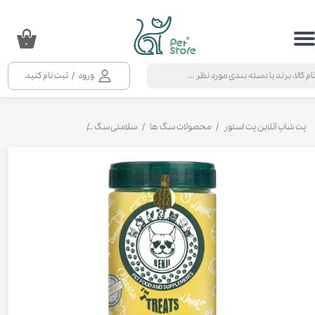
حساب کاربری من
۰
تغییر گذر واژه
ورود
/
ثبت نام کنید
سفارشات
خروج از حساب کاربری
پت شاپ آنلاین پت استور
محصولات سگ ها
سلامتی سگ
مکمل و ویتامین سگ