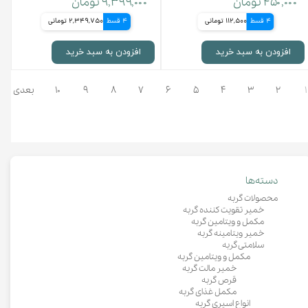
۴۵۰,۰۰۰ تومان
۹,۳۹۹,۰۰۰ تومان
4 قسط
112,500 تومانی
4 قسط
2,349,750 تومانی
افزودن به سبد خرید
افزودن به سبد خرید
۱
۲
۳
۴
۵
۶
۷
۸
۹
۱۰
بعدی
دسته‌ها
محصولات گربه
خمیر تقویت کننده گربه
مکمل و ویتامین گربه
خمیر ویتامینه گربه
سلامتی گربه
مکمل و ویتامین گربه
خمیر مالت گربه
قرص گربه
مکمل غذای گربه
انواع اسپری گربه