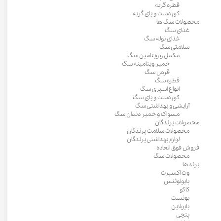
قطره گربه
کرم دست و پای گربه
محصولات سگ ها
غذای سگ
غذای توله سگ
سلامتی سگ
مکمل و ویتامین سگ
خمیر ویتامینه سگ
قرص سگ
قطره سگ
انواع اسپری سگ
کرم دست و پای سگ
آرایشی و بهداشتی سگ
مسواک و خمیر دندان سگ
محصولات پرندگان
محصولات سلامت پرندگان
لوازم بهداشتی پرندگان
فروش فوق العاده
محصولات سگ
برندها
وت اکسپرت
بایولوئنس
کاکو
بونست
بایولاین
پتچی