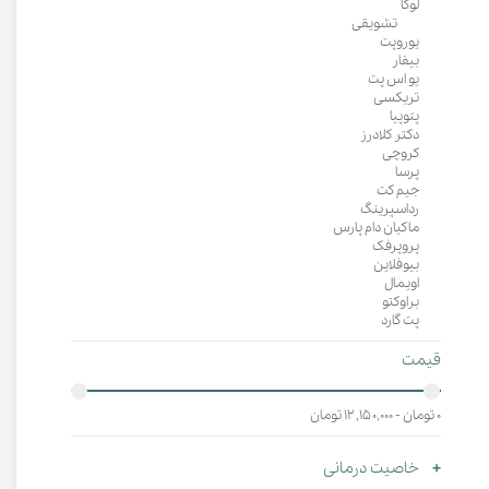
لوکا
تشویقی
یوروپت
بیفار
یو اس پت
تریکسی
پتوپیا
دکتر کلادرز
کروچی
پرسا
جیم کت
رداسپرینگ
ماکیان دام پارس
پروپرفک
بیوفلاین
اویمال
براوکتو
پت گارد
قیمت
۰ تومان - ۱۲,۱۵۰,۰۰۰ تومان
خاصیت درمانی