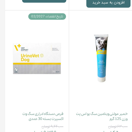
افزودن به سبد خرید
تاریخ انقضاء: 02/2027
خمیر مولتی ویتامین سگ یو اس پت
قرص دستگاه ادراری سگ وت
وزن 125 گرم
اکسپرت بسته 30 عددی
۶۳۰,۰۰۰ تومان
۹,۴۴۰,۰۰۰ تومان