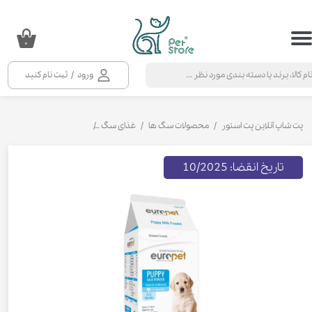
حساب کاربری من
۰
تغییر گذر واژه
ورود
/
ثبت نام کنید
سفارشات
خروج از حساب کاربری
پت شاپ آنلاین پت استور
محصولات سگ ها
غذای سگ
شیر خشک توله سگ
شی
تاریخ انقضا: 10/2025