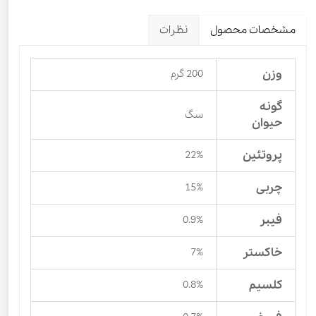
مشخصات محصول
نظرات
وزن
200 گرم
گونه
سگ
حیوان
پروتئین
22%
چربی
15%
فیبر
0.9%
خاکستر
7%
کلسیم
0.8%