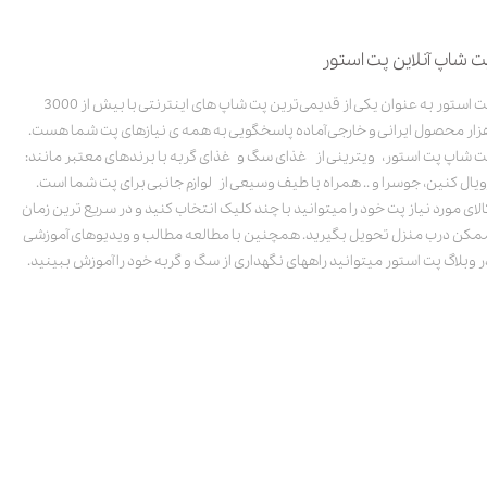
ت شاپ آنلاین پت استور
پت استور به عنوان یکی از قدیمی‌ترین پت شاپ های اینترنتی با بیش از 3000
زار محصول ایرانی و خارجی آماده پاسخگویی به همه ی نیازهای پت شما هست.
ت شاپ پت استور، ویترینی از غذای سگ و غذای گربه با برندهای معتبر مانند:
ویال کنین، جوسرا و .. همراه با طیف وسیعی از لوازم جانبی برای پت شما است.
الای مورد نیاز پت خود را میتوانید با چند کلیک انتخاب کنید و در سریع ترین زمان
مکن درب منزل تحویل بگیرید. همچنین با مطالعه مطالب و ویدیوهای آموزشی
ر وبلاگ پت استور میتوانید راههای نگهداری از سگ و گربه خود را آموزش ببینید.