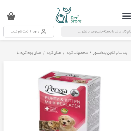
حساب کاربری من
۰
تغییر گذر واژه
ورود
/
ثبت نام کنید
سفارشات
خروج از حساب کاربری
پت شاپ آنلاین پت استور
محصولات گربه
غذای گربه
غذای بچه گربه
شیر خشک سگ 