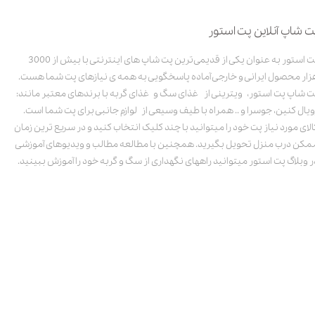
ت شاپ آنلاین پت استور
پت استور به عنوان یکی از قدیمی‌ترین پت شاپ های اینترنتی با بیش از 3000
زار محصول ایرانی و خارجی آماده پاسخگویی به همه ی نیازهای پت شما هست.
ت شاپ پت استور، ویترینی از غذای سگ و غذای گربه با برندهای معتبر مانند:
ویال کنین، جوسرا و .. همراه با طیف وسیعی از لوازم جانبی برای پت شما است.
الای مورد نیاز پت خود را میتوانید با چند کلیک انتخاب کنید و در سریع ترین زمان
مکن درب منزل تحویل بگیرید. همچنین با مطالعه مطالب و ویدیوهای آموزشی
ر وبلاگ پت استور میتوانید راههای نگهداری از سگ و گربه خود را آموزش ببینید.