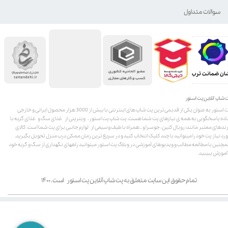
سوالات متداول
ان ضمانت ترب
 شاپ آنلاین پت استور
پت استور به عنوان یکی از قدیمی‌ترین پت شاپ های اینترنتی با بیش از 3000 هزار محصول ایرانی و خارجی
اده پاسخگویی به همه ی نیازهای پت شما هست. پت شاپ پت استور، ویترینی از غذای سگ و غذای گربه با
ندهای معتبر مانند: رویال کنین، جوسرا و .. همراه با طیف وسیعی از لوازم جانبی برای پت شما است. کالای
رد نیاز پت خود را میتوانید با چند کلیک انتخاب کنید و در سریع ترین زمان ممکن درب منزل تحویل بگیرید.
چنین با مطالعه مطالب و ویدیوهای آموزشی در وبلاگ پت استور میتوانید راههای نگهداری از سگ و گربه خود
 آموزش ببینید.
تمام حقوق این سایت متعلق به پت شاپ آنلاین پت استور است. ۱۴۰۰