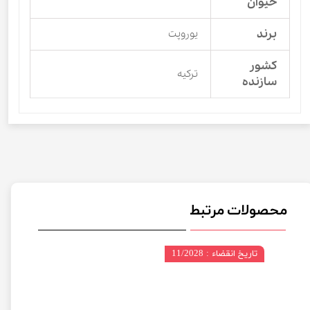
حیوان
برند
یوروپت
کشور
ترکیه
سازنده
محصولات مرتبط
تاریخ انقضاء : 11/2028