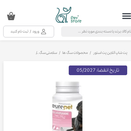
حساب کاربری من
۰
تغییر گذر واژه
ورود
/
ثبت نام کنید
سفارشات
خروج از حساب کاربری
پت شاپ آنلاین پت استور
محصولات سگ ها
سلامتی سگ
مکمل و ویتامین سگ
تاریخ انقضا: 05/2027