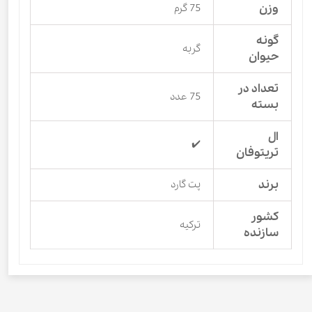
وزن
75 گرم
گونه
گربه
حیوان
تعداد در
75 عدد
بسته
ال
✔️
تریتوفان
برند
پت گارد
کشور
ترکیه
سازنده