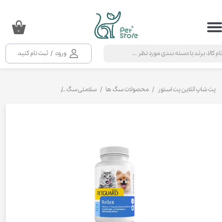
حساب کاربری من
۰
تغییر گذر واژه
ورود
/
ثبت نام کنید
سفارشات
خروج از حساب کاربری
پت شاپ آنلاین پت استور
محصولات سگ ها
سلامتی سگ
مکمل و ویتامین سگ