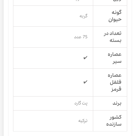
گونه
گربه
حیوان
تعداد در
75 عدد
بسته
عصاره
✔️
سیر
عصاره
فلفل
✔️
قرمز
برند
پت گارد
کشور
ترکیه
سازنده