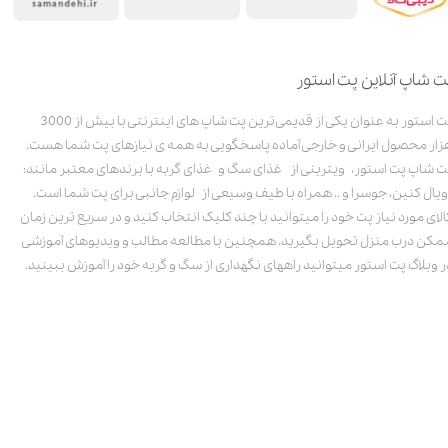
ت شاپ آنلاین پت استور
پت استور به عنوان یکی از قدیمی‌ترین پت شاپ های اینترنتی با بیش از 3000
زار محصول ایرانی و خارجی آماده پاسخگویی به همه ی نیازهای پت شما هست.
ت شاپ پت استور، ویترینی از غذای سگ و غذای گربه با برندهای معتبر مانند:
ویال کنین، جوسرا و .. همراه با طیف وسیعی از لوازم جانبی برای پت شما است.
الای مورد نیاز پت خود را میتوانید با چند کلیک انتخاب کنید و در سریع ترین زمان
مکن درب منزل تحویل بگیرید. همچنین با مطالعه مطالب و ویدیوهای آموزشی
ر وبلاگ پت استور میتوانید راههای نگهداری از سگ و گربه خود را آموزش ببینید.