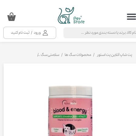
حساب کاربری من
۰
تغییر گذر واژه
ورود
/
ثبت نام کنید
سفارشات
خروج از حساب کاربری
پت شاپ آنلاین پت استور
محصولات سگ ها
سلامتی سگ
مکمل و ویتامین سگ