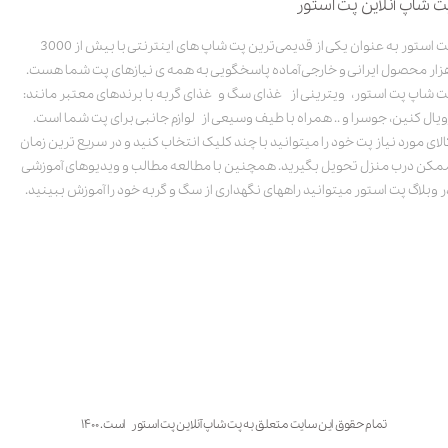
ت شاپ آنلاین پت استور
پت استور به عنوان یکی از قدیمی‌ترین پت شاپ های اینترنتی با بیش از 3000
زار محصول ایرانی و خارجی آماده پاسخگویی به همه ی نیازهای پت شما هست.
ت شاپ پت استور، ویترینی از غذای سگ و غذای گربه با برندهای معتبر مانند:
ویال کنین، جوسرا و .. همراه با طیف وسیعی از لوازم جانبی برای پت شما است.
الای مورد نیاز پت خود را میتوانید با چند کلیک انتخاب کنید و در سریع ترین زمان
مکن درب منزل تحویل بگیرید. همچنین با مطالعه مطالب و ویدیوهای آموزشی
ر وبلاگ پت استور میتوانید راههای نگهداری از سگ و گربه خود را آموزش ببینید.
تمام حقوق این سایت متعلق به پت شاپ آنلاین پت استور است. ۱۴۰۰