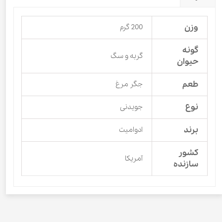
وزن
200 گرم
گونه
گربه و سگ
حیوان
طعم
جگر مرغ
نوع
جویدنی
برند
ادوامیت
کشور
آمریکا
سازنده