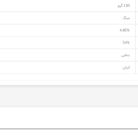
130 گرم
سگ
4.80%
54%
بنجی
ایران