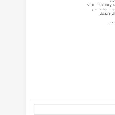
ردار
A,E,B1
چرب و مواد معدنی
نی و عضلانی
 جنسی