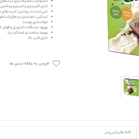
ممنوعیت مصرف برای سگ‌های با
دارای کلسیم و پتاسیم و ویتامین‌های ,B2,B3,B8
حوله سگ
غذا گربه
غنی شده با پروتئین، اسید‌های 
ربه
تسکین دهنده‌ی دردهای استخوا
جوانسازی پوست
ر بچه گربه
بهبود مشکلات ناباروری و قوای
وله گربه
بهبود سلامت و عملکرد ریه
دارای فیبر بالا
افزودن به علاقه مندی ها
9×3×8 سانتی‌متر