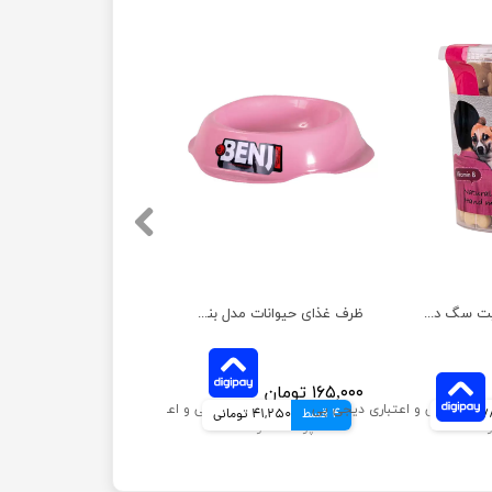
تشویقی بیسکوییت سگ دودوتی مدل گندم وزن 150 گرم
ظرف غذای حیوانات مدل بنجی هپی پت
۱۶۵,۰۰۰ تومان
انی
4 قسط
41,250 تومانی