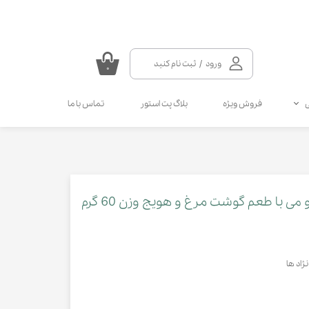
ورود
/
ثبت نام کنید
۰
حساب کاربری من
فروش ویژه
بلاگ پت استور
تماس با ما
تغییر گذر واژه
سفارشات
سلامتی گربه
سلامتی سگ
مکمل و ویتامین سگ
مالت و مولتی ویتامین گربه
خروج از حساب کاربری
انواع قطره سگ
انواع اسپری گربه
انواع قطره گربه
انواع اسپری سگ
 با طعم گوشت مرغ و هویج وزن 60 گرم
کرم دست و پای سگ
ژاد ها