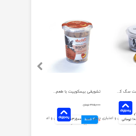
تشویقی بیسکوییت سگ کوکی دودوتی وزن 100 گرم
تشویقی بیسکوییت با طعم سیب و موز سگ دودوتی وزن 150 گرم
۴۸۵,۰۰۰ تومان
مانی
4 قسط
۴۱۴,۰۰۰ تومان
103,500 تومانی