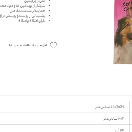
غنی از پروتئین
سرشار از ویتامین ها و مواد معد
حوله سگ
غذا گربه
حمایت از سلامت مفاصل
ربه
پشتیبانی از پوست و پوشش براق
دارای امگا 3 و امگا 6
ر بچه گربه
وله گربه
افزودن به علاقه مندی ها
24×2×14 سانتی‌متر
۲×۱۰ سانتی‌متر
60 گرم