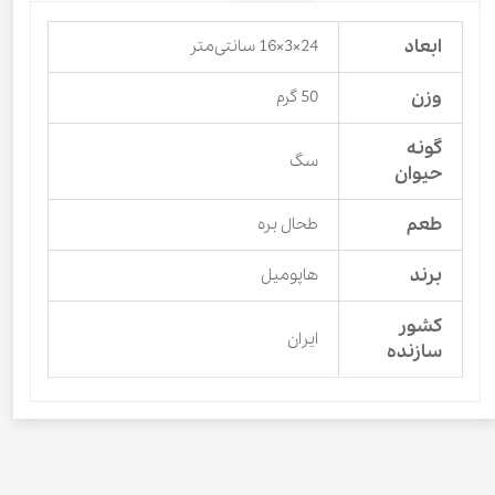
ابعاد
24×3×16 سانتی‌متر
وزن
50 گرم
گونه
سگ
حیوان
طعم
طحال بره
برند
هاپومیل
کشور
ایران
سازنده