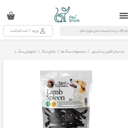
حساب کاربری من
۰
تغییر گذر واژه
ورود
/
ثبت نام کنید
سفارشات
خروج از حساب کاربری
پت شاپ آنلاین پت استور
محصولات سگ ها
غذای سگ
تشویقی سگ
تشویقی سگ