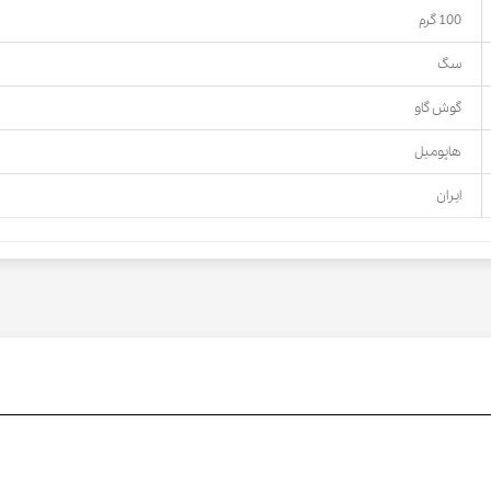
100 گرم
سگ
گوش گاو
هاپومیل
ایران