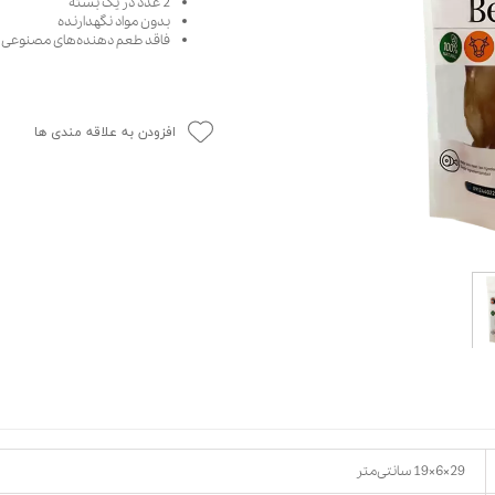
2 عدد در یک بسته
بدون مواد نگهدارنده
حوله سگ
غذا گربه
فاقد طعم دهنده‌های مصنوعی
ربه
ر بچه گربه
وله گربه
افزودن به علاقه مندی ها
29×6×19 سانتی‌متر