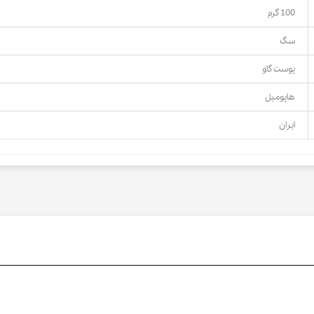
100 گرم
سگ
پوست گاو
هاپومیل
ایران