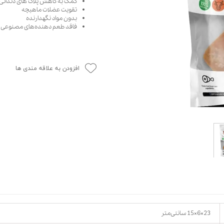
کمک به کاهش پلاک های دندانی 
تقویت عضلات ماهیچه
حوله سگ
غذا گربه
بدون مواد نگهدارنده
ربه
فاقد طعم دهنده‌های مصنوعی
ر بچه گربه
وله گربه
افزودن به علاقه مندی ها
23×6×15 سانتی‌متر