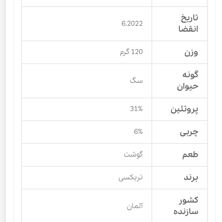
تاریخ
6.2022
انقضا
وزن
120 گرم
گونه
سگ
حیوان
پروتئین
31%
چربی
6%
طعم
گوشت
برند
تریکسی
کشور
آلمان
سازنده