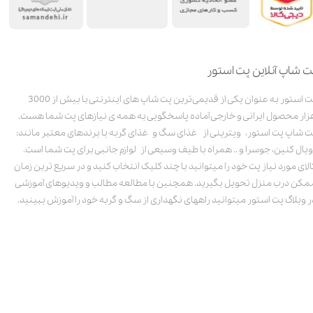
ت شاپ آنلاین پت استور
پت استور به عنوان یکی از قدیمی‌ترین پت شاپ های اینترنتی با بیش از 3000
زار محصول ایرانی و خارجی آماده پاسخگویی به همه ی نیازهای پت شما هست.
ت شاپ پت استور، ویترینی از غذای سگ و غذای گربه با برندهای معتبر مانند:
ویال کنین، جوسرا و .. همراه با طیف وسیعی از لوازم جانبی برای پت شما است.
الای مورد نیاز پت خود را میتوانید با چند کلیک انتخاب کنید و در سریع ترین زمان
مکن درب منزل تحویل بگیرید. همچنین با مطالعه مطالب و ویدیوهای آموزشی
ر وبلاگ پت استور میتوانید راههای نگهداری از سگ و گربه خود را آموزش ببینید.