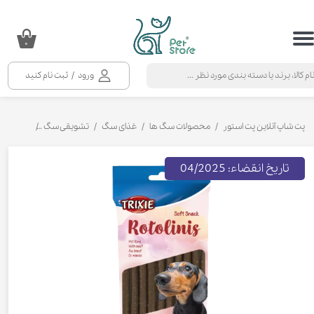
حساب کاربری من
۰
تغییر گذر واژه
ورود
/
ثبت نام کنید
سفارشات
خروج از حساب کاربری
پت شاپ آنلاین پت استور
محصولات سگ ها
غذای سگ
تشویقی سگ
تشویقی سگ
تاریخ انقضاء: 04/2025