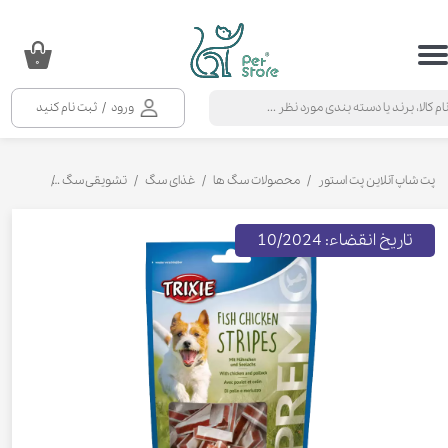
حساب کاربری من
۰
تغییر گذر واژه
ورود
/
ثبت نام کنید
سفارشات
خروج از حساب کاربری
پت شاپ آنلاین پت استور
محصولات سگ ها
غذای سگ
تشویقی سگ
تشویقی سگ
تاریخ انقضاء: 10/2024