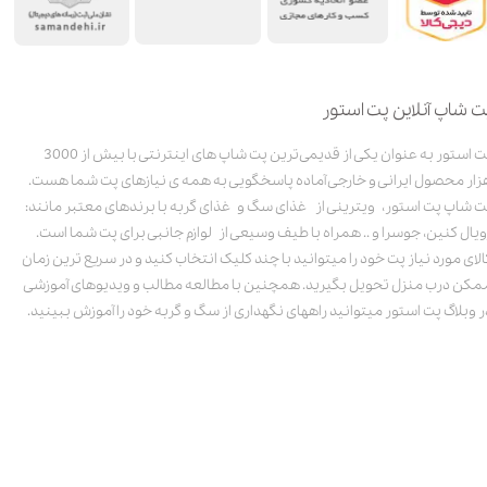
ت شاپ آنلاین پت استور
پت استور به عنوان یکی از قدیمی‌ترین پت شاپ های اینترنتی با بیش از 3000
زار محصول ایرانی و خارجی آماده پاسخگویی به همه ی نیازهای پت شما هست.
ت شاپ پت استور، ویترینی از غذای سگ و غذای گربه با برندهای معتبر مانند:
ویال کنین، جوسرا و .. همراه با طیف وسیعی از لوازم جانبی برای پت شما است.
الای مورد نیاز پت خود را میتوانید با چند کلیک انتخاب کنید و در سریع ترین زمان
مکن درب منزل تحویل بگیرید. همچنین با مطالعه مطالب و ویدیوهای آموزشی
ر وبلاگ پت استور میتوانید راههای نگهداری از سگ و گربه خود را آموزش ببینید.