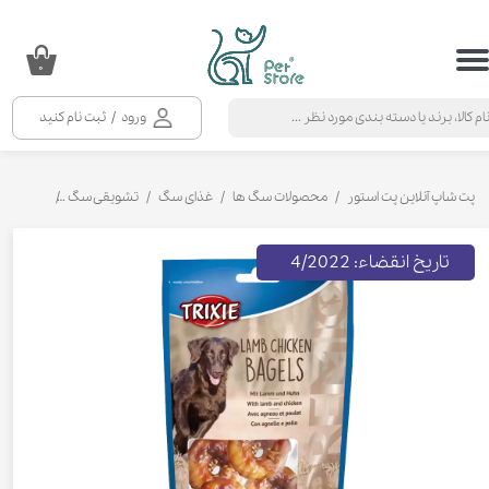
حساب کاربری من
۰
تغییر گذر واژه
ورود
/
ثبت نام کنید
سفارشات
خروج از حساب کاربری
پت شاپ آنلاین پت استور
محصولات سگ ها
غذای سگ
تشویقی سگ
تشویقی سگ
تاریخ انقضاء: 4/2022