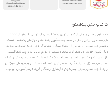
ت شاپ آنلاین پت استور
پت استور به عنوان یکی از قدیمی‌ترین پت شاپ های اینترنتی با بیش از 3000
زار محصول ایرانی و خارجی آماده پاسخگویی به همه ی نیازهای پت شما هست.
ت شاپ پت استور، ویترینی از غذای سگ و غذای گربه با برندهای معتبر مانند:
ویال کنین، جوسرا و .. همراه با طیف وسیعی از لوازم جانبی برای پت شما است.
الای مورد نیاز پت خود را میتوانید با چند کلیک انتخاب کنید و در سریع ترین زمان
مکن درب منزل تحویل بگیرید. همچنین با مطالعه مطالب و ویدیوهای آموزشی
ر وبلاگ پت استور میتوانید راههای نگهداری از سگ و گربه خود را آموزش ببینید.