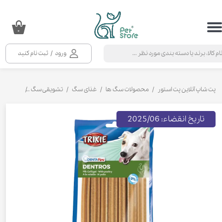
حساب کاربری من
۰
تغییر گذر واژه
ورود
/
ثبت نام کنید
سفارشات
خروج از حساب کاربری
پت شاپ آنلاین پت استور
محصولات سگ ها
غذای سگ
تشویقی سگ
تشویقی سگ
تاریخ انقضاء: 2025/06