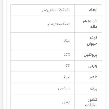
ابعاد
21×2×12 سانتی‌متر
اندازه هر
2×12 سانتی‌متر
دانه
گونه
سگ
حیوان
پروتئین
17%
چربی
7%
طعم
مرغ
برند
تریکسی
کشور
آلمان
سازنده