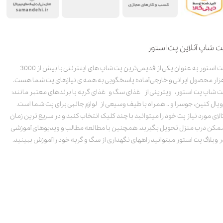
ت شاپ آنلاین پت استور
پت استور به عنوان یکی از قدیمی‌ترین پت شاپ های اینترنتی با بیش از 3000
زار محصول ایرانی و خارجی آماده پاسخگویی به همه ی نیازهای پت شما هست.
ت شاپ پت استور، ویترینی از غذای سگ و غذای گربه با برندهای معتبر مانند:
ویال کنین، جوسرا و .. همراه با طیف وسیعی از لوازم جانبی برای پت شما است.
الای مورد نیاز پت خود را میتوانید با چند کلیک انتخاب کنید و در سریع ترین زمان
مکن درب منزل تحویل بگیرید. همچنین با مطالعه مطالب و ویدیوهای آموزشی
ر وبلاگ پت استور میتوانید راههای نگهداری از سگ و گربه خود را آموزش ببینید.