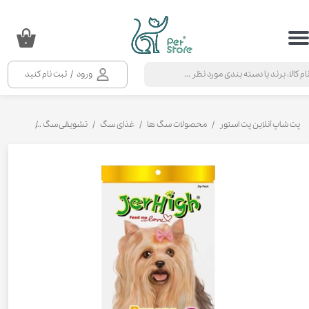
حساب کاربری من
۰
تغییر گذر واژه
ورود
/
ثبت نام کنید
سفارشات
خروج از حساب کاربری
پت شاپ آنلاین پت استور
محصولات سگ ها
غذای سگ
تشویقی سگ
تشویقی مد