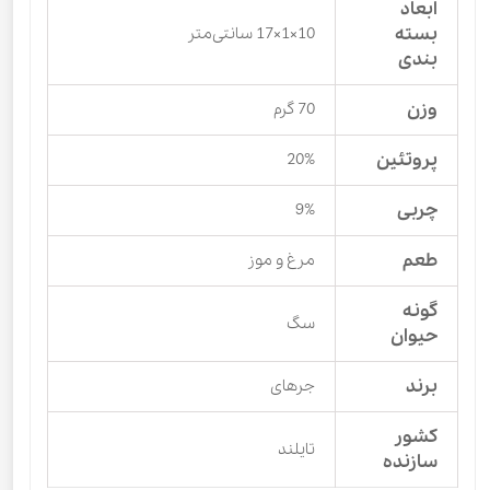
ابعاد
بسته
10×1×17 سانتی‌متر
بندی
وزن
70 گرم
پروتئین
20%
چربی
9%
طعم
مرغ و موز
گونه
سگ
حیوان
برند
جرهای
کشور
تایلند
سازنده