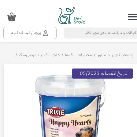
حساب کاربری من
۰
تغییر گذر واژه
ورود
/
ثبت نام کنید
سفارشات
خروج از حساب کاربری
پت شاپ آنلاین پت استور
محصولات سگ ها
غذای سگ
تشویقی سگ
تشویقی سگ
تاریخ انقضاء: 05/2023