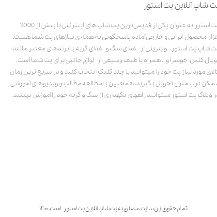
ت شاپ آنلاین پت استور
پت استور به عنوان یکی از قدیمی‌ترین پت شاپ های اینترنتی با بیش از 3000
زار محصول ایرانی و خارجی آماده پاسخگویی به همه ی نیازهای پت شما هست.
ت شاپ پت استور، ویترینی از غذای سگ و غذای گربه با برندهای معتبر مانند:
ویال کنین، جوسرا و .. همراه با طیف وسیعی از لوازم جانبی برای پت شما است.
الای مورد نیاز پت خود را میتوانید با چند کلیک انتخاب کنید و در سریع ترین زمان
مکن درب منزل تحویل بگیرید. همچنین با مطالعه مطالب و ویدیوهای آموزشی
ر وبلاگ پت استور میتوانید راههای نگهداری از سگ و گربه خود را آموزش ببینید.
تمام حقوق این سایت متعلق به پت شاپ آنلاین پت استور است. ۱۴۰۰