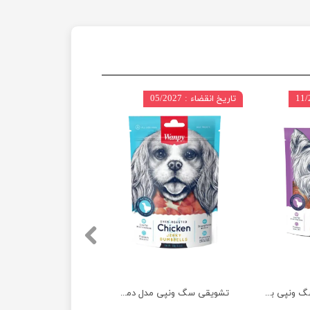
تاریخ انقضاء : 05/2027
تشویقی دمبلی سگ ونپی با طعم اردک وزن 100 گرم
تشویقی سگ ونپی مدل دمبلی با طعم مرغ وزن 100 گرم