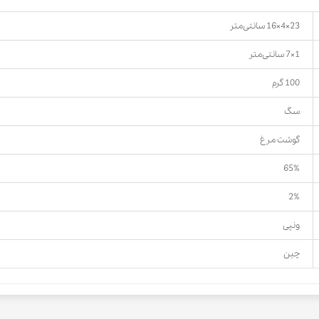
23×4×16 سانتی‌متر
1×7 سانتی‌متر
100 گرم
سگ
گوشت مرغ
65%
2%
ونپی
چین