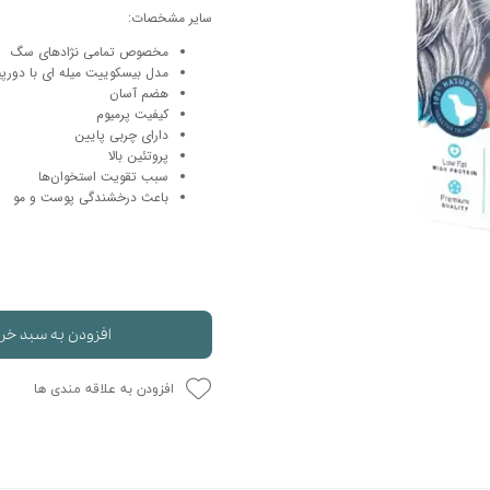
سایر مشخصات:
حوله سگ
غذا گربه
مخصوص تمامی نژادهای سگ
ربه
مدل بیسکوییت میله ای با دور
ر بچه گربه
هضم آسان
کیفیت پرمیوم
وله گربه
دارای چربی پایین
پروتئین بالا
سبب تقویت استخوان‌ها
باعث درخشندگی پوست و مو
افزودن به سبد خر
افزودن به علاقه مندی ها