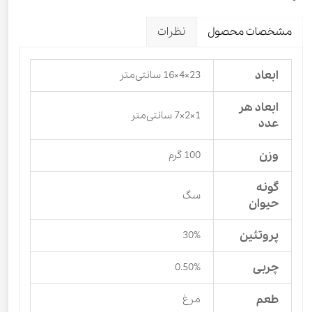
مشخصات محصول
نظرات
ابعاد
23×4×16 سانتی‌متر
ابعاد هر
1×2×7 سانتی‌متر
عدد
وزن
100 گرم
گونه
سگ
حیوان
پروتئین
30%
چربی
0.50%
طعم
مرغ