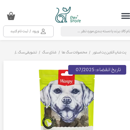
حساب کاربری من
۰
تغییر گذر واژه
ورود
/
ثبت نام کنید
سفارشات
خروج از حساب کاربری
پت شاپ آنلاین پت استور
محصولات سگ ها
غذای سگ
تشویقی سگ
تشویقی سگ
تاریخ انقضاء: 07/2025