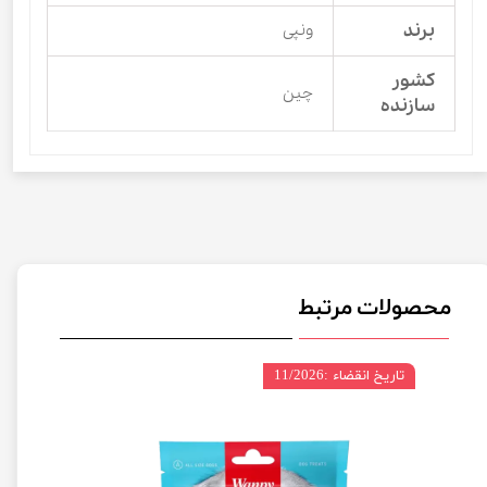
برند
ونپی
کشور
چین
سازنده
محصولات مرتبط
تاریخ انقضاء :11/2026