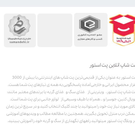
ت شاپ آنلاین پت استور
پت استور به عنوان یکی از قدیمی‌ترین پت شاپ های اینترنتی با بیش از 3000
زار محصول ایرانی و خارجی آماده پاسخگویی به همه ی نیازهای پت شما هست.
ت شاپ پت استور، ویترینی از غذای سگ و غذای گربه با برندهای معتبر مانند:
ویال کنین، جوسرا و .. همراه با طیف وسیعی از لوازم جانبی برای پت شما است.
الای مورد نیاز پت خود را میتوانید با چند کلیک انتخاب کنید و در سریع ترین زمان
مکن درب منزل تحویل بگیرید. همچنین با مطالعه مطالب و ویدیوهای آموزشی
ر وبلاگ پت استور میتوانید راههای نگهداری از سگ و گربه خود را آموزش ببینید.