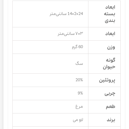
ابعاد
بسته
24×2×14 سانتی‌متر
بندی
ابعاد
۳×۷ سانتی‌متر
وزن
60 گرم
گونه
سگ
حیوان
پروتئین
20%
چربی
9%
طعم
مرغ
برند
لاو می