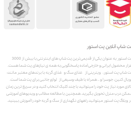
ت شاپ آنلاین پت استور
پت استور به عنوان یکی از قدیمی‌ترین پت شاپ های اینترنتی با بیش از 3000
زار محصول ایرانی و خارجی آماده پاسخگویی به همه ی نیازهای پت شما هست.
ت شاپ پت استور، ویترینی از غذای سگ و غذای گربه با برندهای معتبر مانند:
ویال کنین، جوسرا و .. همراه با طیف وسیعی از لوازم جانبی برای پت شما است.
الای مورد نیاز پت خود را میتوانید با چند کلیک انتخاب کنید و در سریع ترین زمان
مکن درب منزل تحویل بگیرید. همچنین با مطالعه مطالب و ویدیوهای آموزشی
ر وبلاگ پت استور میتوانید راههای نگهداری از سگ و گربه خود را آموزش ببینید.