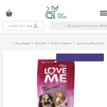
حساب کاربری من
۰
تغییر گذر واژه
ورود
/
ثبت نام کنید
سفارشات
خروج از حساب کاربری
پت شاپ آنلاین پت استور
محصولات سگ ها
غذای سگ
تشویقی سگ
تشویقی سگ لاو می