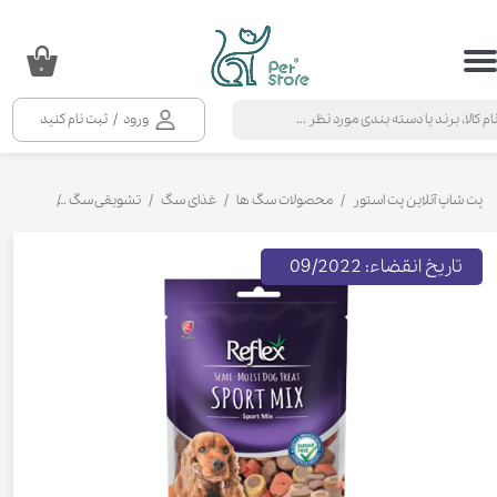
حساب کاربری من
۰
تغییر گذر واژه
ورود
/
ثبت نام کنید
سفارشات
خروج از حساب کاربری
پت شاپ آنلاین پت استور
محصولات سگ ها
غذای سگ
تشویقی سگ
تشویقی سگ
تاریخ انقضاء: 09/2022