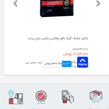
تشویقی سگ و گربه سویل پت مدل سنگدان مرغ وزن 80 گرم
غذای خشک گربه بالغ رفلکس پلاس مدل بره و برنج وزن ۱.۵ کیلوگرم
۲,۳۰۰,۰۰۰ تومان
۲,۱۸۹,۰۰۰ تومان
4 قسط
547,250 تومانی