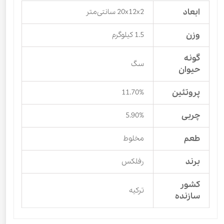
ابعاد
20x12x2 سانتی‌متر
وزن
1.5 کیلوگرم
گونه
سگ
حیوان
پروتئین
11.70%
چربی
5.90%
طعم
مخلوط
برند
رفلکس
کشور
ترکیه
سازنده