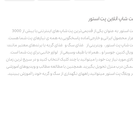
ت شاپ آنلاین پت استور
پت استور به عنوان یکی از قدیمی‌ترین پت شاپ های اینترنتی با بیش از 3000
زار محصول ایرانی و خارجی آماده پاسخگویی به همه ی نیازهای پت شما هست.
ت شاپ پت استور، ویترینی از غذای سگ و غذای گربه با برندهای معتبر مانند:
ویال کنین، جوسرا و .. همراه با طیف وسیعی از لوازم جانبی برای پت شما است.
الای مورد نیاز پت خود را میتوانید با چند کلیک انتخاب کنید و در سریع ترین زمان
مکن درب منزل تحویل بگیرید. همچنین با مطالعه مطالب و ویدیوهای آموزشی
ر وبلاگ پت استور میتوانید راههای نگهداری از سگ و گربه خود را آموزش ببینید.