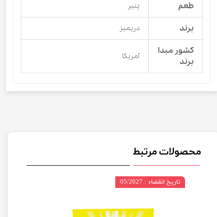
طعم
پنیر
برند
دریمیز
کشور مبدا
آمریکا
برند
محصولات مرتبط
تاریخ انقضاء : 05/2027