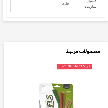
کشور
هلند
سازنده
محصولات مرتبط
تاریخ انقضاء : 01/2028