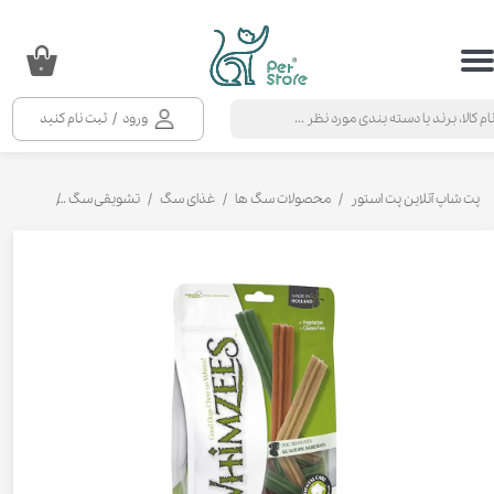
حساب کاربری من
۰
تغییر گذر واژه
ورود
/
ثبت نام کنید
سفارشات
خروج از حساب کاربری
پت شاپ آنلاین پت استور
محصولات سگ ها
غذای سگ
تشویقی سگ
تشویقی تو