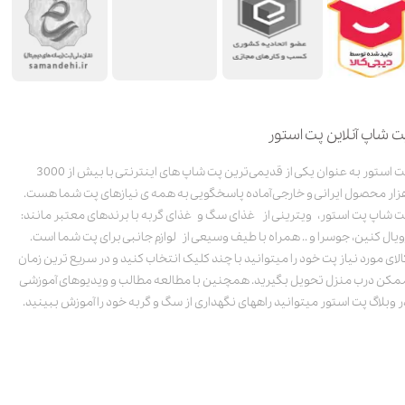
ت شاپ آنلاین پت استور
پت استور به عنوان یکی از قدیمی‌ترین پت شاپ های اینترنتی با بیش از 3000
زار محصول ایرانی و خارجی آماده پاسخگویی به همه ی نیازهای پت شما هست.
ت شاپ پت استور، ویترینی از غذای سگ و غذای گربه با برندهای معتبر مانند:
ویال کنین، جوسرا و .. همراه با طیف وسیعی از لوازم جانبی برای پت شما است.
الای مورد نیاز پت خود را میتوانید با چند کلیک انتخاب کنید و در سریع ترین زمان
مکن درب منزل تحویل بگیرید. همچنین با مطالعه مطالب و ویدیوهای آموزشی
ر وبلاگ پت استور میتوانید راههای نگهداری از سگ و گربه خود را آموزش ببینید.