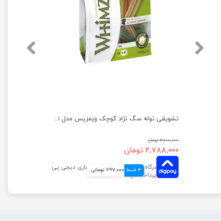
تشویقی توله سگ نژاد کوچک ویمزیس مدل استیکس بسته 14 عددی
تشویقی توله سگ نژاد کوچک ویمزیس مدل استیکس بسته 4+24 عددی
۳,۱۰۰,۰۰۰ تومان
۲,۷۸۸,۰۰۰ تومان
4 قسط
697,000 تومانی