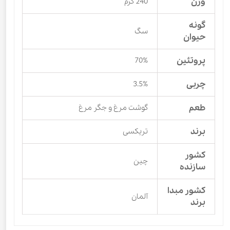
وزن
240 گرم
گونه
سگ
حیوان
پروتئین
70%
چربی
3.5%
طعم
گوشت مرغ و جگر مرغ
برند
تریکسی
کشور
چین
سازنده
کشور مبدا
آلمان
برند