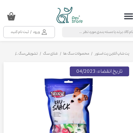
حساب کاربری من
۰
تغییر گذر واژه
ورود
/
ثبت نام کنید
سفارشات
خروج از حساب کاربری
پت شاپ آنلاین پت استور
محصولات سگ ها
غذای سگ
تشویقی سگ
تشویقی سگ
تاریخ انقضاء: 04/2023