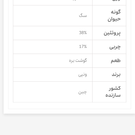
گونه
سگ
حیوان
پروتئین
38%
چربی
17%
طعم
گوشت بره
برند
ونپی
کشور
چین
سازنده