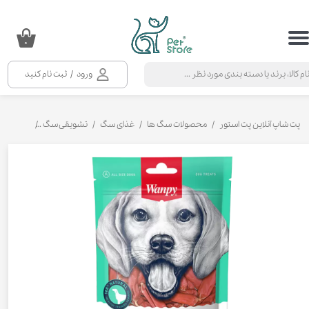
حساب کاربری من
۰
تغییر گذر واژه
ورود
/
ثبت نام کنید
سفارشات
خروج از حساب کاربری
پت شاپ آنلاین پت استور
محصولات سگ ها
غذای سگ
تشویقی سگ
تشویقی سگ