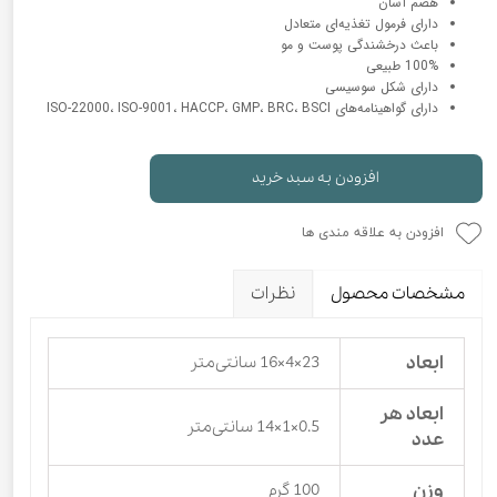
هضم آسان
دارای فرمول تغذیه‌ای متعادل
باعث درخشندگی پوست و مو
100% طبیعی
دارای شکل سوسیسی
دارای گواهینامه‌های ISO-22000، ISO-9001، HACCP، GMP، BRC، BSCI
افزودن به سبد خرید
افزودن به علاقه مندی ها
مشخصات محصول
نظرات
ابعاد
23×4×16 سانتی‌متر
ابعاد هر
0.5×1×14 سانتی‌متر
عدد
وزن
100 گرم